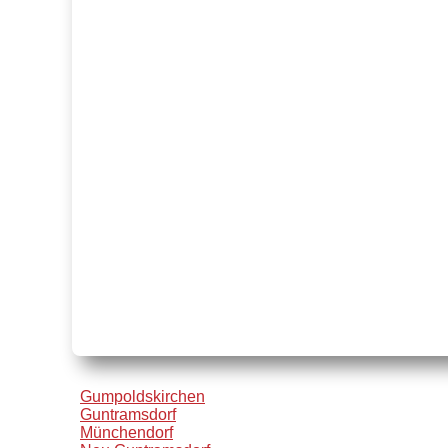
Gumpoldskirchen
Guntramsdorf
Münchendorf