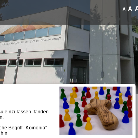
A
A
su einzulassen, fanden
in.
he Begriff "Koinonia"
hin.