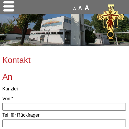
A
A
A
Kontakt
An
Kanzlei
Von
*
Tel. für Rückfragen