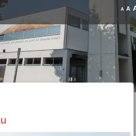
A
A
au