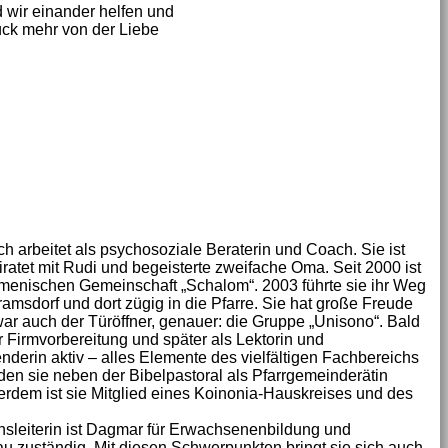
wir einander helfen und
tück mehr von der Liebe
 arbeitet als psychosoziale Beraterin und Coach. Sie ist
iratet mit Rudi und begeisterte zweifache Oma. Seit 2000 ist
kumenischen Gemeinschaft „Schalom“. 2003 führte sie ihr Weg
msdorf und dort zügig in die Pfarre. Sie hat große Freude
ar auch der Türöffner, genauer: die Gruppe „Unisono“. Bald
r Firmvorbereitung und später als Lektorin und
erin aktiv – alles Elemente des vielfältigen Fachbereichs
en sie neben der Bibelpastoral als Pfarrgemeinderätin
erdem ist sie Mitglied eines Koinonia-Hauskreises und des
hsleiterin ist Dagmar für Erwachsenenbildung und
 zuständig. Mit diesen Schwerpunkten bringt sie sich auch