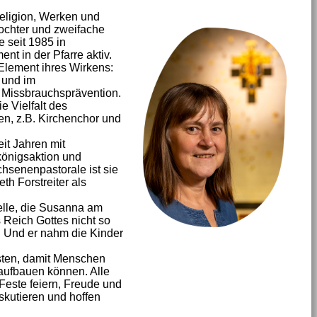
Religion, Werken und
Tochter und zweifache
e seit 1985 in
nt in der Pfarre aktiv.
 Element ihres Wirkens:
 und im
d Missbrauchsprävention.
e Vielfalt des
en, z.B. Kirchenchor und
it Jahren mit
königsaktion und
chsenenpastorale ist sie
th Forstreiter als
telle, die Susanna am
 Reich Gottes nicht so
. Und er nahm die Kinder
eisten, damit Menschen
aufbauen können. Alle
Feste feiern, Freude und
iskutieren und hoffen