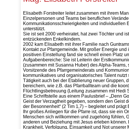
Elisabeth Forstreiter leitet zusammen mit ihrem Ma
Einzelpersonen und Teams bei beruflichen Veränd
Kommunikationsschwierigkeiten und individuellen E
unterstützt.
Sie ist seit 2000 verheiratet, hat zwei Töchter und i
entzückenden Enkelkindern.
2002 kam Elisabeth mit ihrer Familie nach Guntrams
Kontakt zur Pfarrgemeinde. Mit großer Energie und i
positiven Einstellung fand sie schnell einen Platz u
Aufgabenbereiche: Sie ist Leiterin der Erstkommun
(zusammen mit Susanna Huber) des Alpha-Teams, st
Vorsitzende des Pfarrgemeinderats und Kommunions
kommunikatives und organisatorisches Talent nutzt s
Tätigkeit auch bei der Etablierung neuer Gruppen, d
bereichern, wie z.B. das Pfarrballteam und die koord
Flüchtlingsbetreuung (Leitung zusammen mit Hedi S
Eine Schriftstelle aus einem Paulusbrief – „Denn Got
Geist der Verzagtheit gegeben, sondern den Geist de
der Besonnenheit“ (2 Tim 1,7) – begleitet und prägt
Ihr großes Anliegen für die Pfarre ist, dass sie ein 
Menschen sich willkommen und zugehörig fühlen, G
anderen und Beziehung mit Jesus erleben können. E
Krankheit, Verfolgung, Einsamkeit und Not unserer