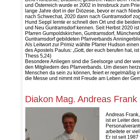
und Österreich wurde er 2002 in Innsbruck zum Prie
lange Jahre dort in der Diözese, bevor er nach Nied
nach Schwechat, 2020 dann nach Guntramsdorf zog
Hund Seppl lernte er schnell den Ort und die beide
und Neu Guntramsdorf kennen. Seit Herbst 2020 ist 
Pfarren Gumpoldskirchen, Guntramsdorf, Münchend
Guntramsdorf gebildeten Pfarrverbands Anningerbli
Als Leitwort zur Primiz wählte Pfarrer Hudson ein
des Apostels Paulus: „Gott, der euch berufen hat, ist t
Thess 5,24)
Besondere Anliegen sind die Seelsorge und der we
den Mitgliedern des Pfarrverbands. Um diesen herzus
Menschen da sein zu können, feiert er regelmäßig in
die Messe und nimmt mit Freude am Leben der Geme
Diakon Mag. Andreas Frank
Andreas Frank,
ist er Leiter d
Personalverantw
arbeitete er vi
Er ist seit 1987