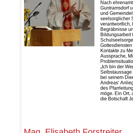
Nach ehrenamtl
Guntramsdorf un
und Gemeindele
seelsorglicher 
verantwortlich,
Begräbnisse un
Bildungsarbeit
Schulseelsorge
Gottesdiensten 
Kontakte zu Me
Aussprache, Mi
Problemsituati
„Ich bin der We
Selbstaussage 
bei seinem Die
Andreas‘ Anliege
des Pfarrleitun
möge. Ein Ort,
die Botschaft J
Mag. Elisabeth Forstreiter