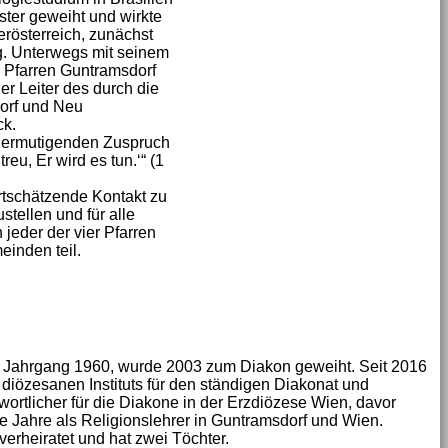
ster geweiht und wirkte
erösterreich, zunächst
. Unterwegs mit seinem
n Pfarren Guntramsdorf
er Leiter des durch die
orf und Neu
ck.
en ermutigenden Zuspruch
reu, Er wird es tun.‘“ (1
rtschätzende Kontakt zu
tellen und für alle
 jeder der vier Pfarren
inden teil.
 Jahrgang 1960, wurde 2003 zum Diakon geweiht. Seit 2016
es diözesanen Instituts für den ständigen Diakonat und
ortlicher für die Diakone in der Erzdiözese Wien, davor
ele Jahre als Religionslehrer in Guntramsdorf und Wien.
 verheiratet und hat zwei Töchter.