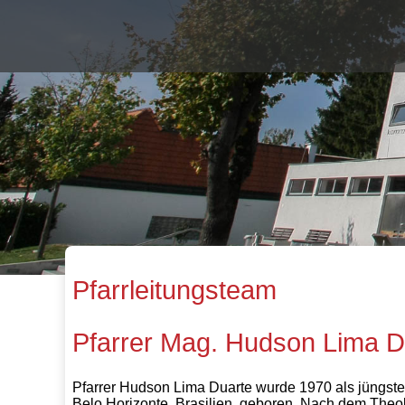
Pfarrleitungsteam
Pfarrer Mag. Hudson Lima D
Pfarrer Hudson Lima Duarte wurde 1970 als jüngste
Belo Horizonte, Brasilien, geboren. Nach dem Theol