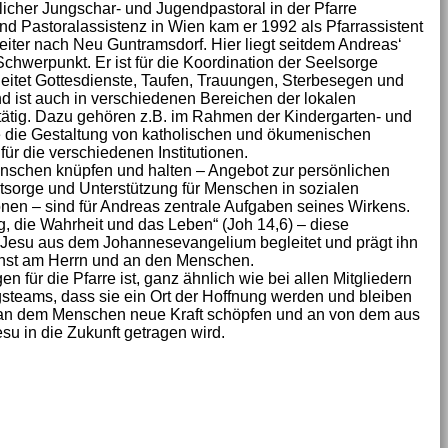
icher Jungschar- und Jugendpastoral in der Pfarre
d Pastoralassistenz in Wien kam er 1992 als Pfarrassistent
iter nach Neu Guntramsdorf. Hier liegt seitdem Andreas‘
Schwerpunkt. Er ist für die Koordination der Seelsorge
 leitet Gottesdienste, Taufen, Trauungen, Sterbesegen und
d ist auch in verschiedenen Bereichen der lokalen
 tätig. Dazu gehören z.B. im Rahmen der Kindergarten- und
 die Gestaltung von katholischen und ökumenischen
für die verschiedenen Institutionen.
nschen knüpfen und halten – Angebot zur persönlichen
tsorge und Unterstützung für Menschen in sozialen
onen – sind für Andreas zentrale Aufgaben seines Wirkens.
g, die Wahrheit und das Leben“ (Joh 14,6) – diese
Jesu aus dem Johannesevangelium begleitet und prägt ihn
nst am Herrn und an den Menschen.
n für die Pfarre ist, ganz ähnlich wie bei allen Mitgliedern
gsteams, dass sie ein Ort der Hoffnung werden und bleiben
 an dem Menschen neue Kraft schöpfen und an von dem aus
esu in die Zukunft getragen wird.