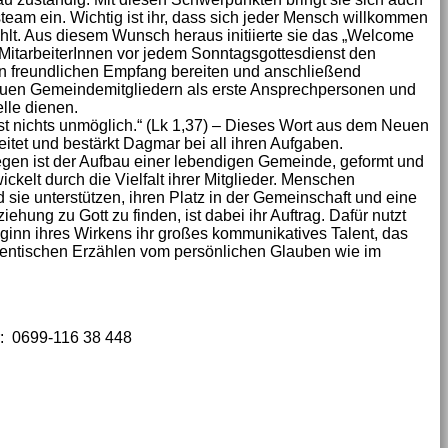
steam ein. Wichtig ist ihr, dass sich jeder Mensch willkommen
hlt. Aus diesem Wunsch heraus initiierte sie das „Welcome
MitarbeiterInnen vor jedem Sonntagsgottesdienst den
n freundlichen Empfang bereiten und anschließend
euen Gemeindemitgliedern als erste Ansprechpersonen und
lle dienen.
ist nichts unmöglich.“ (Lk 1,37) – Dieses Wort aus dem Neuen
itet und bestärkt Dagmar bei all ihren Aufgaben.
egen ist der Aufbau einer lebendigen Gemeinde, geformt und
ickelt durch die Vielfalt ihrer Mitglieder. Menschen
sie unterstützen, ihren Platz in der Gemeinschaft und eine
iehung zu Gott zu finden, ist dabei ihr Auftrag. Dafür nutzt
ginn ihres Wirkens ihr großes kommunikatives Talent, das
entischen Erzählen vom persönlichen Glauben wie im
: 0699-116 38 448