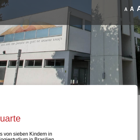
A
A
uarte
s von sieben Kindern in
ogiestudium in Brasilien