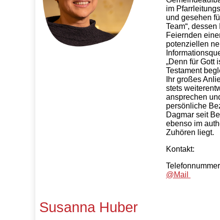
im Pfarrleitung
und gesehen fü
Team“, dessen 
Feiernden eine
potenziellen n
Informationsque
„Denn für Gott 
Testament begle
Ihr großes Anli
stets weiterentw
ansprechen und 
persönliche Bez
Dagmar seit Be
ebenso im auth
Zuhören liegt.
Kontakt:
Telefonnummer
@Mail
Susanna Huber