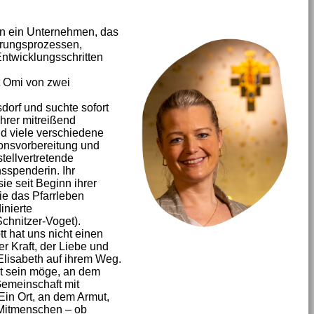
nn ein Unternehmen, das
erungsprozessen,
ntwicklungsschritten
st Omi von zwei
dorf und suchte sofort
hrer mitreißend
nd viele verschiedene
ionsvorbereitung und
ellvertretende
spenderin. Ihr
ie seit Beginn ihrer
ie das Pfarrleben
inierte
chnitzer-Voget).
t hat uns nicht einen
r Kraft, der Liebe und
 Elisabeth auf ihrem Weg.
Ort sein möge, an dem
emeinschaft mit
in Ort, an dem Armut,
 Mitmenschen – ob