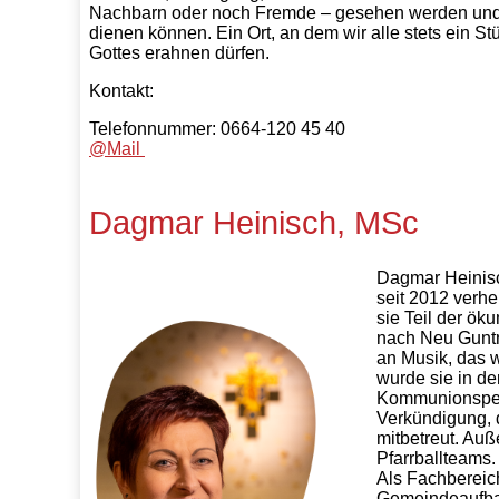
Nachbarn oder noch Fremde – gesehen werden und 
dienen können. Ein Ort, an dem wir alle stets ein S
Gottes erahnen dürfen.
Kontakt:
Telefonnummer: 0664-120 45 40
@Mail
Dagmar Heinisch, MSc
Dagmar Heinisch
seit 2012 verhe
sie Teil der ö
nach Neu Guntra
an Musik, das w
wurde sie in de
Kommunionspend
Verkündigung, d
mitbetreut. Auß
Pfarrballteams.
Als Fachbereic
Gemeindeaufbau