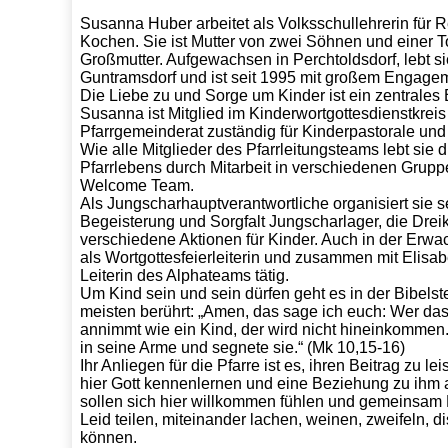
Susanna Huber arbeitet als Volksschullehrerin für 
Kochen. Sie ist Mutter von zwei Söhnen und einer 
Großmutter. Aufgewachsen in Perchtoldsdorf, lebt si
Guntramsdorf und ist seit 1995 mit großem Engageme
Die Liebe zu und Sorge um Kinder ist ein zentrales
Susanna ist Mitglied im Kinderwortgottesdienstkreis
Pfarrgemeinderat zuständig für Kinderpastorale un
Wie alle Mitglieder des Pfarrleitungsteams lebt sie di
Pfarrlebens durch Mitarbeit in verschiedenen Grupp
Welcome Team.
Als Jungscharhauptverantwortliche organisiert sie se
Begeisterung und Sorgfalt Jungscharlager, die Drei
verschiedene Aktionen für Kinder. Auch in der Erwa
als Wortgottesfeierleiterin und zusammen mit Elisabe
Leiterin des Alphateams tätig.
Um Kind sein und sein dürfen geht es in der Bibels
meisten berührt: „Amen, das sage ich euch: Wer das
annimmt wie ein Kind, der wird nicht hineinkommen
in seine Arme und segnete sie.“ (Mk 10,15-16)
Ihr Anliegen für die Pfarre ist es, ihren Beitrag zu l
hier Gott kennenlernen und eine Beziehung zu ihm 
sollen sich hier willkommen fühlen und gemeinsam 
Leid teilen, miteinander lachen, weinen, zweifeln, d
können.