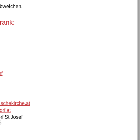
abweichen.
rank:
rf
ischekirche.at
rf.at
f St Josef
6