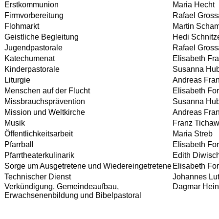
Erstkommunion
Maria Hecht
Firmvorbereitung
Rafael Gross
Flohmarkt
Martin Scha
Geistliche Begleitung
Hedi Schnitz
Jugendpastorale
Rafael Gross
Katechumenat
Elisabeth Fr
Kinderpastorale
Susanna Hub
Liturgie
Andreas Fra
Menschen auf der Flucht
Elisabeth For
Missbrauchsprävention
Susanna Hub
Mission und Weltkirche
Andreas Fra
Musik
Franz Ticha
Öffentlichkeitsarbeit
Maria Streb
Pfarrball
Elisabeth For
Pfarrtheaterkulinarik
Edith Diwisc
Sorge um Ausgetretene und Wiedereingetretene
Elisabeth For
Technischer Dienst
Johannes Lut
Verkündigung, Gemeindeaufbau,
Dagmar Heini
Erwachsenenbildung und Bibelpastoral