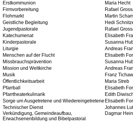
Erstkommunion
Maria Hecht
Firmvorbereitung
Rafael Gross
Flohmarkt
Martin Scha
Geistliche Begleitung
Hedi Schnitz
Jugendpastorale
Rafael Gross
Katechumenat
Elisabeth Fr
Kinderpastorale
Susanna Hub
Liturgie
Andreas Fra
Menschen auf der Flucht
Elisabeth For
Missbrauchsprävention
Susanna Hub
Mission und Weltkirche
Andreas Fra
Musik
Franz Ticha
Öffentlichkeitsarbeit
Maria Streb
Pfarrball
Elisabeth For
Pfarrtheaterkulinarik
Edith Diwisc
Sorge um Ausgetretene und Wiedereingetretene
Elisabeth For
Technischer Dienst
Johannes Lut
Verkündigung, Gemeindeaufbau,
Dagmar Heini
Erwachsenenbildung und Bibelpastoral