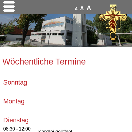
A
A
A
Wöchentliche Termine
Sonntag
Montag
Dienstag
08:30 - 12:00
Kanzlei geöffnet