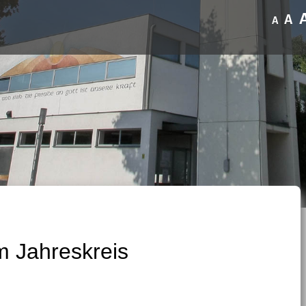
A
A
m Jahreskreis