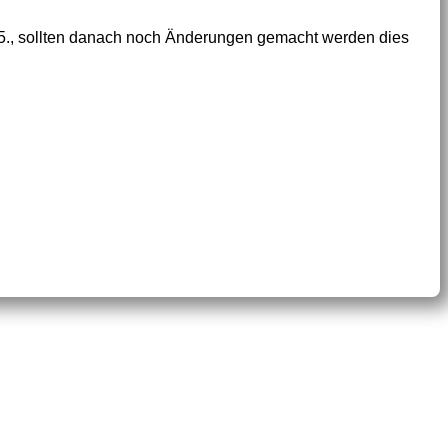
25., sollten danach noch Änderungen gemacht werden dies
Interner Bereich
Newsletter
E-Mail Kontakt
Datenschutzerklärung
Impressum