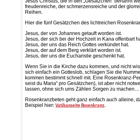
Jesus Christus, die in den „Gesätzchen“ benannt wer
freudenreiche, der schmerzensreiche und der glorre
Reihen.
Hier die fünf Gesätzchen des lichtreichen Rosenkra
Jesus, der von Johannes getauft worden ist.
Jesus, der sich bei der Hochzeit in Kana offenbart ha
Jesus, der uns das Reich Gottes verkündet hat.
Jesus, der auf dem Berg verklärt worden ist.
Jesus, der uns die Eucharistie geschenkt hat.
Wenn Sie in die Kirche dazu kommen, und nicht wis
sich einfach ein Gotteslob, schlagen Sie die Nummer
kommen bestimmt schnell mit. Eine Rosenkranz-Perl
seist du Maria“ pro Gesätzchen), ist aber nicht not
lassen, ohne sich ums Zählen Sorgen zu machen…
Rosenkranzbeten geht ganz einfach auch alleine, d
Beispiel hier:
.
Vatikanseite Rosenkranz