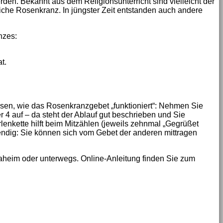
den. Bekannt aus dem Religionsunterricht sind vielleicht der
iche Rosenkranz. In jüngster Zeit entstanden auch andere
nzes:
t.
sen, wie das Rosenkranzgebet „funktioniert“: Nehmen Sie
 4 auf – da steht der Ablauf gut beschrieben und Sie
enkette hilft beim Mitzählen (jeweils zehnmal „Gegrüßet
wendig: Sie können sich vom Gebet der anderen mittragen
aheim oder unterwegs. Online-Anleitung finden Sie zum