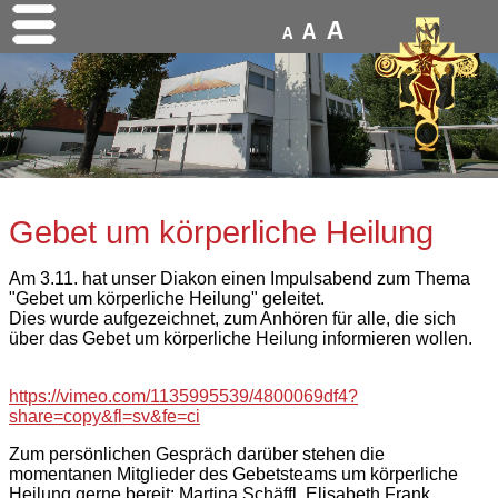
A
A
A
Gebet um körperliche Heilung
Am 3.11. hat unser Diakon einen Impulsabend zum Thema
"Gebet um körperliche Heilung" geleitet.
Dies wurde aufgezeichnet, zum Anhören für alle, die sich
über das Gebet um körperliche Heilung informieren wollen.
https://vimeo.com/1135995539/4800069df4?
share=copy&fl=sv&fe=ci
Zum persönlichen Gespräch darüber stehen die
momentanen Mitglieder des Gebetsteams um körperliche
Heilung gerne bereit: Martina Schäffl, Elisabeth Frank,