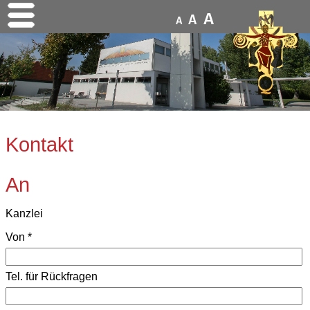
A
A
A
Kontakt
An
Kanzlei
Von
*
Tel. für Rückfragen