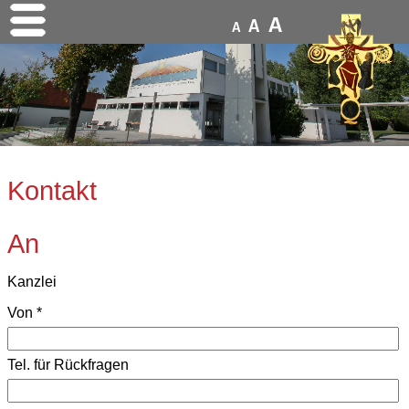
A
A
A
Kontakt
An
Kanzlei
Von
*
Tel. für Rückfragen