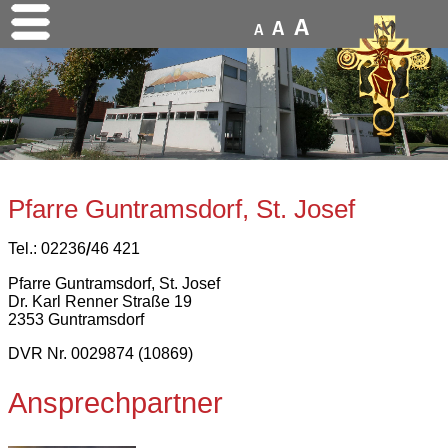
A
A
A
Pfarre Guntramsdorf, St. Josef
Tel.: 02236
46 421
/
Pfarre Guntramsdorf, St. Josef
Dr. Karl Renner Straße 19
2353 Guntramsdorf
DVR Nr. 0029874 (10869)
Ansprechpartner