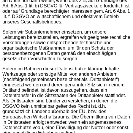
an Dritte nur dann weiter, wenn dies z.B. auf Grundlage des
Art. 6 Abs. 1 lit. b) DSGVO für Vertragszwecke erforderlich ist
oder auf Grundlage berechtigter Interessen gem. Art. 6 Abs. 1
lit. f. DSGVO an wirtschaftlichem und effektivem Betrieb
unseres Geschäftsbetriebes.
Sofern wir Subunternehmer einsetzen, um unsere
Leistungen bereitzustellen, ergreifen wir geeignete rechtliche
Vorkehrungen sowie entsprechende technische und
organisatorische Maßnahmen, um für den Schutz der
personenbezogenen Daten gemäß den einschlägigen
gesetzlichen Vorschriften zu sorgen
Sofern im Rahmen dieser Datenschutzerklärung Inhalte,
Werkzeuge oder sonstige Mittel von anderen Anbietern
(nachfolgend gemeinsam bezeichnet als „Drittanbieter“)
eingesetzt werden und deren genannter Sitz sich in einem
Drittland befindet, ist davon auszugehen, dass ein
Datentransfer in die Sitzstaaten der Drittanbieter stattfindet.
Als Drittstaaten sind Länder zu verstehen, in denen die
DSGVO kein unmittelbar geltendes Recht ist, d.h.
grundsätzlich Länder außerhalb der EU, bzw. des
Europäischen Wirtschaftsraums. Die Übermittlung von Daten
in Drittstaaten erfolgt entweder, wenn ein angemessenes
Datenschutzniveau, eine Einwilligung der Nutzer oder sonst
eine gesetzliche Erlaubnis vorliegt.