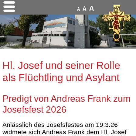
A
A
A
Hl. Josef und seiner Rolle
als Flüchtling und Asylant
Predigt von Andreas Frank zum
Josefsfest 2026
Anlässlich des Josefsfestes am 19.3.26
widmete sich Andreas Frank dem Hl. Josef