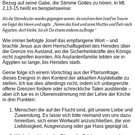
Bezug auf seine Gabe, die Stimme Gottes zu hören. In Mt.
2,13-15 heißt es beispielsweise:
Als die Sterndeuter wieder gegangen waren, da erschien dem Josef im Traum
ein Engel des Herrn und sagte: „Nimm das Kind und seine Mutter und flieh nach
Ägypten; dort bleibe, bis ich Dir etwas anderes auftrage.“
Wie immer befolgte Josef das empfangene Wort – und
brachte Jesus aus dem Herrschaftsgebiet des Herodes über
die Grenze ins Ausland, wo die Sicherheitskräfte des Königs
nicht zugreifen konnten. Als Asylantenfamilie lebten sie in
Ägypten so lange, bis Herodes starb.
Gerne folge ich einem Vorschlag aus der Pfarrumfrage,
dieses Ereignis in den Kontext der aktuellen Asyldebatte zu
stellen. Ich tue dies allerdings nicht, indem ich unbegrenzte
offene Grenzen fordere oder schreckliche Taten ausblende –
aber ich tue es in Übereinstimmung mit der Lehre der Kirche
in drei Punkten:
Menschen die auf der Flucht sind, gilt unsere Liebe und
Zuwendung. Es lasse sich bitte niemand von uns dazu
hinreißen, sich einer Wortwahl anzuschließen, die von
Lieblosigkeit, Ausgrenzung oder gar Hass geprägt ist.