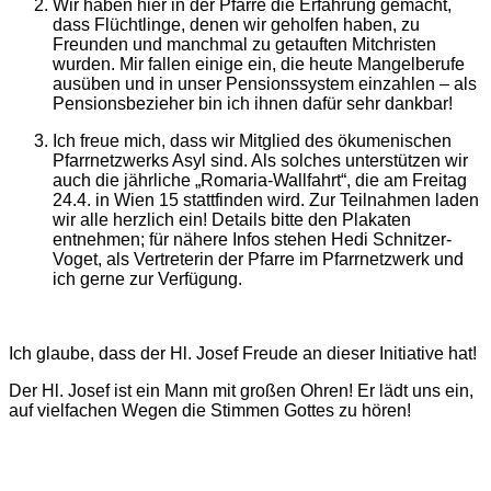
Wir haben hier in der Pfarre die Erfahrung gemacht,
dass Flüchtlinge, denen wir geholfen haben, zu
Freunden und manchmal zu getauften Mitchristen
wurden. Mir fallen einige ein, die heute Mangelberufe
ausüben und in unser Pensionssystem einzahlen – als
Pensionsbezieher bin ich ihnen dafür sehr dankbar!
Ich freue mich, dass wir Mitglied des ökumenischen
Pfarrnetzwerks Asyl sind. Als solches unterstützen wir
auch die jährliche „Romaria-Wallfahrt“, die am Freitag
24.4. in Wien 15 stattfinden wird. Zur Teilnahmen laden
wir alle herzlich ein! Details bitte den Plakaten
entnehmen; für nähere Infos stehen Hedi Schnitzer-
Voget, als Vertreterin der Pfarre im Pfarrnetzwerk und
ich gerne zur Verfügung.
Ich glaube, dass der Hl. Josef Freude an dieser Initiative hat!
Der Hl. Josef ist ein Mann mit großen Ohren! Er lädt uns ein,
auf vielfachen Wegen die Stimmen Gottes zu hören!