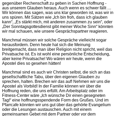
gegenüber Rechenschaft zu geben in Sachen Hoffnung -
aus unserem Glauben heraus. Auch wenn es schwer fällt …
Wir können das sagen, was uns klar geworden ist, was wir in
uns spüren. Mit Sätzen wie „Ich bin froh, dass ich glauben
kann“, „Es stärkt mich, mit anderen zusammen zu sein“, oder
„Der Sonntagsgottesdienst gibt meiner Woche Sinn“ könnten
wir mal schauen, wie unsere Gesprächspartner reagieren.
Manchmal müssen wir solche Gespräche vielleicht sogar
herausfordern. Denn heute hat sich die Meinung
breitgemacht, dass man über Religion nicht spricht, weil das
Privatsache ist. Es ist wohl eine persönliche Entscheidung,
aber keine Privatsache! Wo wären wir heute, wenn die
Apostel dies so gesehen hätten!
Manchmal sind es auch wir Christen selbst, die sich an das
gesellschaftliche Tabu, über den eigenen Glauben zu
sprechen, halten. Brechen wir das auf! Nehmen wir uns die
Apostel als Vorbild! In der Familie können wir über die
Hoffnung reden, die uns erfüllt. Am Arbeitsplatz oder im
Fitness-Center wäre „Ich wünsche Dir einen gesegneten
Tag!“ eine hoffnungsspendende Form des Grußes. Und im
Pfarrcafe könnten wir uns gut über das gehörte Evangelium
oder die Lesungen austauschen. Auch mit einem
gemeinsamen Gebet mit dem Partner oder vor dem