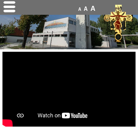
A
A
A