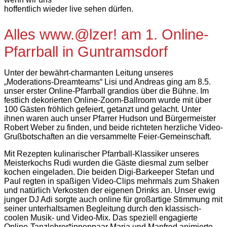
hoffentlich wieder live sehen dürfen.
Alles www.@lzer! am 1. Online-
Pfarrball in Guntramsdorf
Unter der bewährt-charmanten Leitung unseres
„Moderations-Dreamteams“ Lisi und Andreas ging am 8.5.
unser erster Online-Pfarrball grandios über die Bühne. Im
festlich dekorierten Online-Zoom-Ballroom wurde mit über
100 Gästen fröhlich gefeiert, getanzt und gelacht. Unter
ihnen waren auch unser Pfarrer Hudson und Bürgermeister
Robert Weber zu finden, und beide richteten herzliche Video-
Grußbotschaften an die versammelte Feier-Gemeinschaft.
Mit Rezepten kulinarischer Pfarrball-Klassiker unseres
Meisterkochs Rudi wurden die Gäste diesmal zum selber
kochen eingeladen. Die beiden Digi-Barkeeper Stefan und
Paul regten in spaßigen Video-Clips mehrmals zum Shaken
und natürlich Verkosten der eigenen Drinks an. Unser ewig
junger DJ Adi sorgte auch online für großartige Stimmung mit
seiner unterhaltsamen Begleitung durch den klassisch-
coolen Musik- und Video-Mix. Das speziell engagierte
Online-Tanzlehrer*innenpaar Maria und Manfred animierte