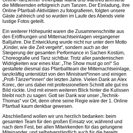
die Mitfeiernden erfolgreich zum Tanzen. Der Einladung, ihre
Online Pfarrball-Aktivitäten zu fotografieren, folgten unsere
Gäste zahlreich und so wurden im Laufe des Abends viele
lustige Fotos geteilt.
Ein weiterer Höhepunkt waren die Zusammenschnitte aus
den Eröffnungen und Mitternachtseinlagen vergangener
Balljahre. Die Entwicklung wurde nicht nur unter dem Motto
„Kinder, wie die Zeit vergeht“, sondern auch an der
Steigerung der gesamten Performance in Sachen Kostüm,
Choreografie und Tanz sichtbar. Trotz aller pandemischen
Widrigkeiten war eines klar: „The Show must go on!“ So
gestaltete diesmal das Pfarrballteam die Mitternachtseinlage,
tanzkräftig unterstützt von den Ministrant*innen und einigen
„Profi-Tänzer*innen“ der letzten Jahre. Vielen Dank an Alex
Korec, der uns dabei mit professionellem Schnitt alle gut ins
Bild rückte. Und mit einem weiteren Blick hinter die Kulissen
bleibt noch zu sagen: Gott sei Dank war unser „Technik-
Thomas“ vor Ort, denn ohne seine Regie wäre der 1. Online
Pfarrball kaum denkbar gewesen.
Abschließend wollen wir uns herzlich bedanken: beim
gesamten Team für den großen Einsatz vor, während und
nach dem Fest, bei allen Mitwirkenden für das gelungene
Miteinander, und selbstverständlich auch für die bereits