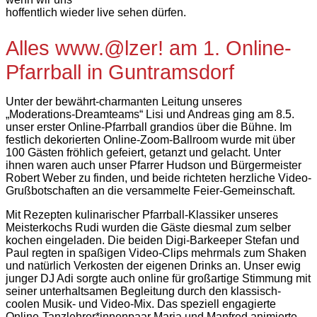
hoffentlich wieder live sehen dürfen.
Alles www.@lzer! am 1. Online-
Pfarrball in Guntramsdorf
Unter der bewährt-charmanten Leitung unseres
„Moderations-Dreamteams“ Lisi und Andreas ging am 8.5.
unser erster Online-Pfarrball grandios über die Bühne. Im
festlich dekorierten Online-Zoom-Ballroom wurde mit über
100 Gästen fröhlich gefeiert, getanzt und gelacht. Unter
ihnen waren auch unser Pfarrer Hudson und Bürgermeister
Robert Weber zu finden, und beide richteten herzliche Video-
Grußbotschaften an die versammelte Feier-Gemeinschaft.
Mit Rezepten kulinarischer Pfarrball-Klassiker unseres
Meisterkochs Rudi wurden die Gäste diesmal zum selber
kochen eingeladen. Die beiden Digi-Barkeeper Stefan und
Paul regten in spaßigen Video-Clips mehrmals zum Shaken
und natürlich Verkosten der eigenen Drinks an. Unser ewig
junger DJ Adi sorgte auch online für großartige Stimmung mit
seiner unterhaltsamen Begleitung durch den klassisch-
coolen Musik- und Video-Mix. Das speziell engagierte
Online-Tanzlehrer*innenpaar Maria und Manfred animierte