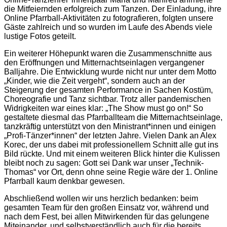
die Mitfeiernden erfolgreich zum Tanzen. Der Einladung, ihre
Online Pfarrball-Aktivitäten zu fotografieren, folgten unsere
Gäste zahlreich und so wurden im Laufe des Abends viele
lustige Fotos geteilt.
Ein weiterer Höhepunkt waren die Zusammenschnitte aus
den Eröffnungen und Mitternachtseinlagen vergangener
Balljahre. Die Entwicklung wurde nicht nur unter dem Motto
„Kinder, wie die Zeit vergeht“, sondern auch an der
Steigerung der gesamten Performance in Sachen Kostüm,
Choreografie und Tanz sichtbar. Trotz aller pandemischen
Widrigkeiten war eines klar: „The Show must go on!“ So
gestaltete diesmal das Pfarrballteam die Mitternachtseinlage,
tanzkräftig unterstützt von den Ministrant*innen und einigen
„Profi-Tänzer*innen“ der letzten Jahre. Vielen Dank an Alex
Korec, der uns dabei mit professionellem Schnitt alle gut ins
Bild rückte. Und mit einem weiteren Blick hinter die Kulissen
bleibt noch zu sagen: Gott sei Dank war unser „Technik-
Thomas“ vor Ort, denn ohne seine Regie wäre der 1. Online
Pfarrball kaum denkbar gewesen.
Abschließend wollen wir uns herzlich bedanken: beim
gesamten Team für den großen Einsatz vor, während und
nach dem Fest, bei allen Mitwirkenden für das gelungene
Miteinander, und selbstverständlich auch für die bereits