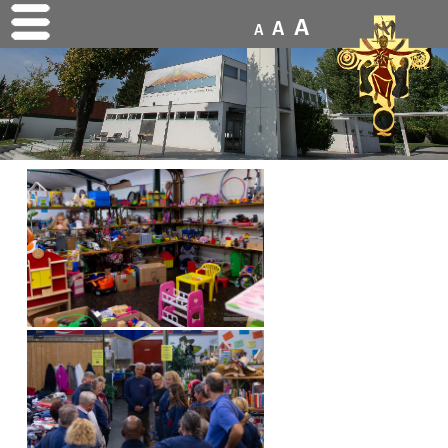
A
A
A