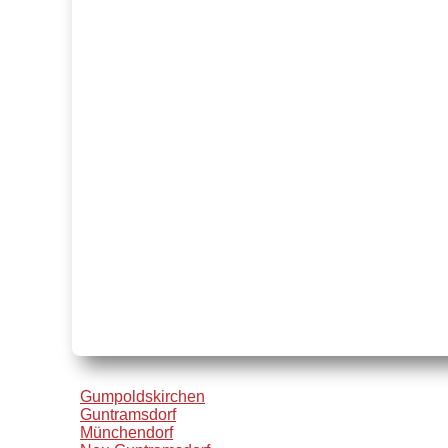
Gumpoldskirchen
Guntramsdorf
Münchendorf