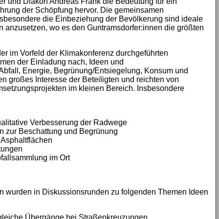
r und Diakon Andreas Frank die Bedeutung für ein
hrung der Schöpfung hervor. Die gemeinsamen
sbesondere die Einbeziehung der Bevölkerung sind ideale
en anzusetzen, wo es den Guntramsdorfer:innen die größten
 der im Vorfeld der Klimakonferenz durchgeführten
men der Einladung nach, Ideen und
Abfall, Energie, Begrünung/Entsiegelung, Konsum und
 großes Interesse der Beteiligten und reichten von
setzungsprojekten im kleinen Bereich. Insbesondere
ualitative Verbesserung der Radwege
n zur Beschattung und Begrünung
 Asphaltflächen
ltungen
bfallsammlung im Ort
eren wurden in Diskussionsrunden zu folgenden Themen Ideen
gleiche Übergänge bei Straßenkreuzungen