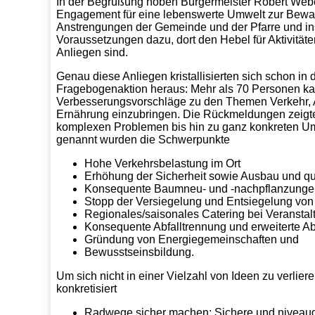
In der Begrüßung hoben Bürgermeister Robert Webe
Engagement für eine lebenswerte Umwelt zur Bewa
Anstrengungen der Gemeinde und der Pfarre und in
Voraussetzungen dazu, dort den Hebel für Aktivität
Anliegen sind.
Genau diese Anliegen kristallisierten sich schon in
Fragebogenaktion heraus: Mehr als 70 Personen ka
Verbesserungsvorschläge zu den Themen Verkehr, 
Ernährung einzubringen. Die Rückmeldungen zeigten
komplexen Problemen bis hin zu ganz konkreten Um
genannt wurden die Schwerpunkte
Hohe Verkehrsbelastung im Ort
Erhöhung der Sicherheit sowie Ausbau und q
Konsequente Baumneu- und -nachpflanzunge
Stopp der Versiegelung und Entsiegelung von
Regionales/saisonales Catering bei Veransta
Konsequente Abfalltrennung und erweiterte A
Gründung von Energiegemeinschaften und
Bewusstseinsbildung.
Um sich nicht in einer Vielzahl von Ideen zu verli
konkretisiert
Radwege sicher machen: Sichere und niveau