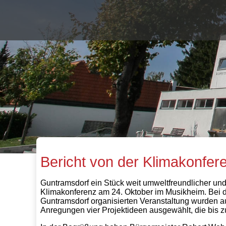
Bericht von der Klimakonfe
Guntramsdorf ein Stück weit umweltfreundlicher und d
Klimakonferenz am 24. Oktober im Musikheim. Bei 
Guntramsdorf organisierten Veranstaltung wurden a
Anregungen vier Projektideen ausgewählt, die bis