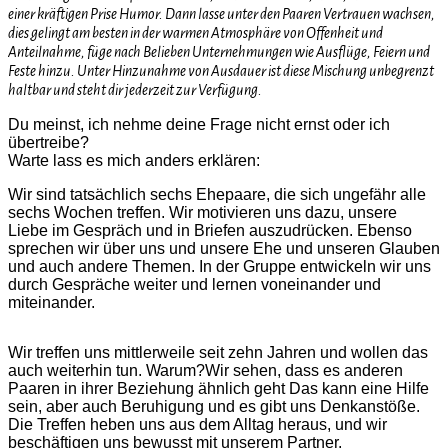
einer kräftigen Prise Humor. Dann lasse unter den Paaren Vertrauen wachsen,
dies gelingt am besten in der warmen Atmosphäre von Offenheit und
Anteilnahme, füge nach Belieben Unternehmungen wie Ausflüge, Feiern und
Feste hinzu. Unter Hinzunahme von Ausdauer ist diese Mischung unbegrenzt
haltbar und steht dir jederzeit zur Verfügung.
Du meinst, ich nehme deine Frage nicht ernst oder ich
übertreibe?
Warte lass es mich anders erklären:
Wir sind tatsächlich sechs Ehepaare, die sich ungefähr alle
sechs Wochen treffen. Wir motivieren uns dazu, unsere
Liebe im Gespräch und in Briefen auszudrücken. Ebenso
sprechen wir über uns und unsere Ehe und unseren Glauben
und auch andere Themen. In der Gruppe entwickeln wir uns
durch Gespräche weiter und lernen voneinander und
miteinander.
Wir treffen uns mittlerweile seit zehn Jahren und wollen das
auch weiterhin tun. Warum?Wir sehen, dass es anderen
Paaren in ihrer Beziehung ähnlich geht Das kann eine Hilfe
sein, aber auch Beruhigung und es gibt uns Denkanstöße.
Die Treffen heben uns aus dem Alltag heraus, und wir
beschäftigen uns bewusst mit unserem Partner.