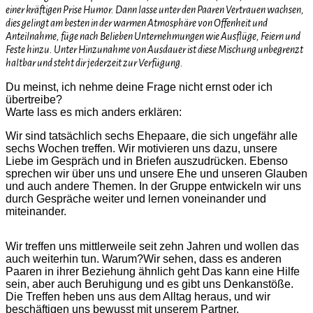
einer kräftigen Prise Humor. Dann lasse unter den Paaren Vertrauen wachsen,
dies gelingt am besten in der warmen Atmosphäre von Offenheit und
Anteilnahme, füge nach Belieben Unternehmungen wie Ausflüge, Feiern und
Feste hinzu. Unter Hinzunahme von Ausdauer ist diese Mischung unbegrenzt
haltbar und steht dir jederzeit zur Verfügung.
Du meinst, ich nehme deine Frage nicht ernst oder ich
übertreibe?
Warte lass es mich anders erklären:
Wir sind tatsächlich sechs Ehepaare, die sich ungefähr alle
sechs Wochen treffen. Wir motivieren uns dazu, unsere
Liebe im Gespräch und in Briefen auszudrücken. Ebenso
sprechen wir über uns und unsere Ehe und unseren Glauben
und auch andere Themen. In der Gruppe entwickeln wir uns
durch Gespräche weiter und lernen voneinander und
miteinander.
Wir treffen uns mittlerweile seit zehn Jahren und wollen das
auch weiterhin tun. Warum?Wir sehen, dass es anderen
Paaren in ihrer Beziehung ähnlich geht Das kann eine Hilfe
sein, aber auch Beruhigung und es gibt uns Denkanstöße.
Die Treffen heben uns aus dem Alltag heraus, und wir
beschäftigen uns bewusst mit unserem Partner.