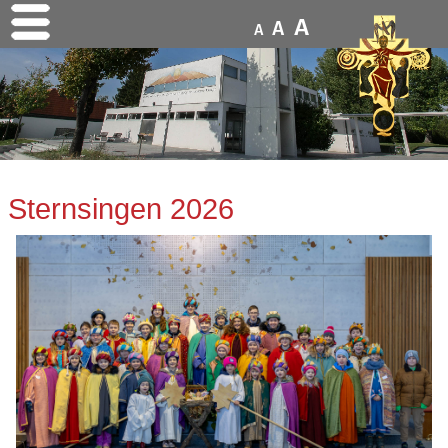
A
A
A
Sternsingen 2026