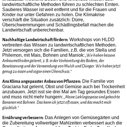
landwirtschaftliche Methoden führen zu schlechten Ernten.
Sauberes Wasser ist weit entfernt und für die Frauen und
Kinder nur unter Gefahren zu holen. Die Klimakrise
verschärft die Situation zusätzlich: Dürre,
Überschwemmungen und Schädlingsbefall machen die
Landwirtschaft unberechenbar.
Workshops von HLDD
Nachhaltige Landwirtschaft fördern:
verbreiten das Wissen zu landwirtschaftlichen Methoden.
Jetzt versorgen sich die Familien, z.B. die von Stella und
Philemon, mit Mais, Bohnen und Maniok:
„Wir haben bessere
Anbaumethoden gelernt, z.B. in der Vorbereitung des Bodens, der
Bewässerung und der Verwendung von Mulch und Dünger. Wir haben jetzt
genug zu essen und sogar einen Überschuss.“
Die Familie von
Ans Klima angepasster Anbau von Pflanzen:
Graciana hat gelernt, Obst und Gemüse auch bei Trockenheit
anzubauen. Jetzt isst sie drei Mal am Tag gesundes Essen
und muss nicht mehr hungern:
„Meine Lieblingsspeise sind gekochte
Bananen mit Bohnen. Das kann ich jetzt oft essen, und das macht mich
glücklich.“
Das Anlegen von Gemüsegärten und
Ernährung verbessern:
die Zubereitung vollwertiger Mahlzeiten verbessert auch die