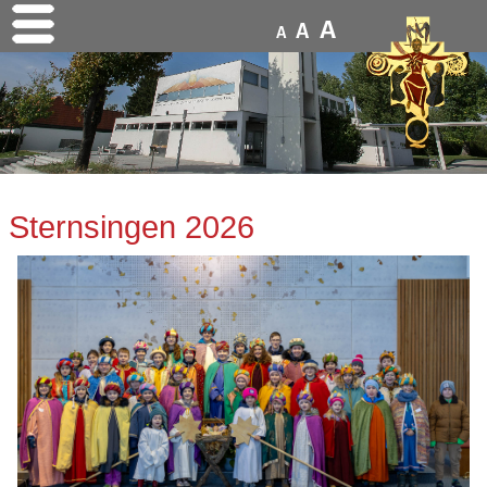
A
A
A
Sternsingen 2026