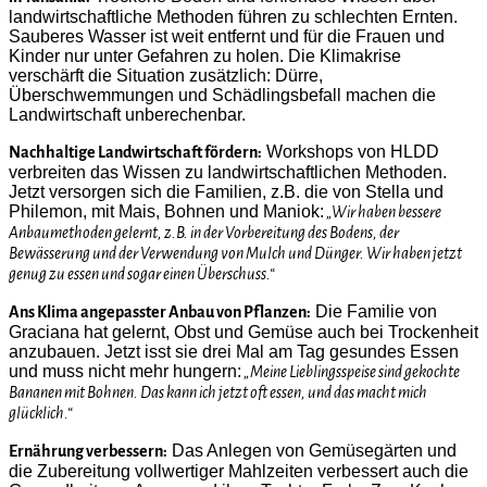
landwirtschaftliche Methoden führen zu schlechten Ernten.
Sauberes Wasser ist weit entfernt und für die Frauen und
Kinder nur unter Gefahren zu holen. Die Klimakrise
verschärft die Situation zusätzlich: Dürre,
Überschwemmungen und Schädlingsbefall machen die
Landwirtschaft unberechenbar.
Workshops von HLDD
Nachhaltige Landwirtschaft fördern:
verbreiten das Wissen zu landwirtschaftlichen Methoden.
Jetzt versorgen sich die Familien, z.B. die von Stella und
Philemon, mit Mais, Bohnen und Maniok:
„Wir haben bessere
Anbaumethoden gelernt, z.B. in der Vorbereitung des Bodens, der
Bewässerung und der Verwendung von Mulch und Dünger. Wir haben jetzt
genug zu essen und sogar einen Überschuss.“
Die Familie von
Ans Klima angepasster Anbau von Pflanzen:
Graciana hat gelernt, Obst und Gemüse auch bei Trockenheit
anzubauen. Jetzt isst sie drei Mal am Tag gesundes Essen
und muss nicht mehr hungern:
„Meine Lieblingsspeise sind gekochte
Bananen mit Bohnen. Das kann ich jetzt oft essen, und das macht mich
glücklich.“
Das Anlegen von Gemüsegärten und
Ernährung verbessern:
die Zubereitung vollwertiger Mahlzeiten verbessert auch die