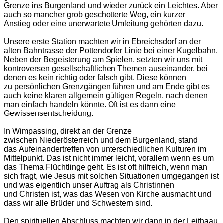
Grenze ins Burgenland und wieder zurück ein Leichtes. Aber
auch so mancher grob geschotterte Weg, ein kurzer
Anstieg oder eine unerwartete Umleitung gehörten dazu.
Unsere erste Station machten wir in Ebreichsdorf an der
alten Bahntrasse der Pottendorfer Linie bei einer Kugelbahn.
Neben der Begeisterung am Spielen, setzten wir uns mit
kontroversen gesellschaftlichen Themen auseinander, bei
denen es kein richtig oder falsch gibt. Diese können
zu persönlichen Grenzgängen führen und am Ende gibt es
auch keine klaren allgemein gültigen Regeln, nach denen
man einfach handeln könnte. Oft ist es dann eine
Gewissensentscheidung.
In Wimpassing, direkt an der Grenze
zwischen Niederösterreich und dem Burgenland, stand
das Aufeinandertreffen von unterschiedlichen Kulturen im
Mittelpunkt. Das ist nicht immer leicht, vorallem wenn es um
das Thema Flüchtlinge geht. Es ist oft hilfreich, wenn man
sich fragt, wie Jesus mit solchen Situationen umgegangen ist
und was eigentlich unser Auftrag als Christinnen
und Christen ist, was das Wesen von Kirche ausmacht und
dass wir alle Brüder und Schwestern sind.
Den spirituellen Abschluss machten wir dann in der Leithaau