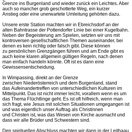
Grenze ins Burgenland und wieder zurück ein Leichtes. Aber
auch so mancher grob geschotterte Weg, ein kurzer
Anstieg oder eine unerwartete Umleitung gehörten dazu.
Unsere erste Station machten wir in Ebreichsdorf an der
alten Bahntrasse der Pottendorfer Linie bei einer Kugelbahn.
Neben der Begeisterung am Spielen, setzten wir uns mit
kontroversen gesellschaftlichen Themen auseinander, bei
denen es kein richtig oder falsch gibt. Diese können
zu persönlichen Grenzgängen führen und am Ende gibt es
auch keine klaren allgemein gültigen Regeln, nach denen
man einfach handeln könnte. Oft ist es dann eine
Gewissensentscheidung.
In Wimpassing, direkt an der Grenze
zwischen Niederösterreich und dem Burgenland, stand
das Aufeinandertreffen von unterschiedlichen Kulturen im
Mittelpunkt. Das ist nicht immer leicht, vorallem wenn es um
das Thema Flüchtlinge geht. Es ist oft hilfreich, wenn man
sich fragt, wie Jesus mit solchen Situationen umgegangen ist
und was eigentlich unser Auftrag als Christinnen
und Christen ist, was das Wesen von Kirche ausmacht und
dass wir alle Brüder und Schwestern sind.
Den spirituellen Abschluss machten wir dann in der Leithaau